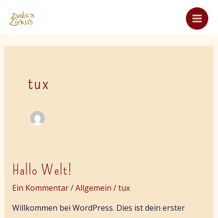
Zum
Main
Inhalt
Men
springen
tux
Hallo
Hallo Welt!
Welt!
Ein Kommentar
/
Allgemein
/
tux
Willkommen bei WordPress. Dies ist dein erster